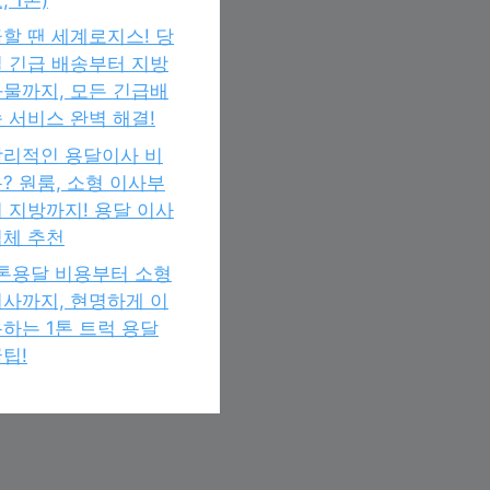
할 땐 세계로지스! 당
 긴급 배송부터 지방
물까지, 모든 긴급배
 서비스 완벽 해결!
합리적인 용달이사 비
? 원룸, 소형 이사부
 지방까지! 용달 이사
업체 추천
1톤용달 비용부터 소형
사까지, 현명하게 이
하는 1톤 트럭 용달
팁!