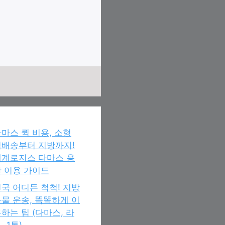
마스 퀵 비용, 소형
퀵배송부터 지방까지!
세계로지스 다마스 용
 이용 가이드
국 어디든 척척! 지방
물 운송, 똑똑하게 이
하는 팁 (다마스, 라
, 1톤)