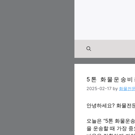
Skip
to
content
5톤 화물운송비
2025-02-17
by
화물전
안녕하세요? 화물전
오늘은 “5톤 화물운
을 운송할 때 가장 