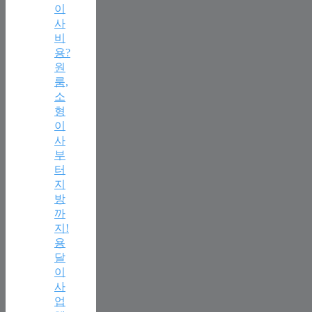
이
사
비
용?
원
룸,
소
형
이
사
부
터
지
방
까
지!
용
달
이
사
업