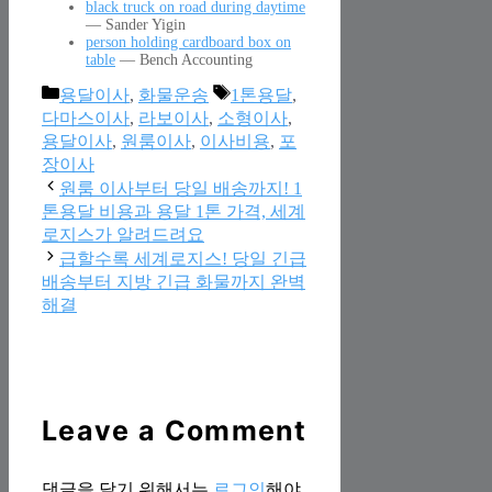
black truck on road during daytime
— Sander Yigin
person holding cardboard box on
table
— Bench Accounting
Categories
Tags
용달이사
,
화물운송
1톤용달
,
다마스이사
,
라보이사
,
소형이사
,
용달이사
,
원룸이사
,
이사비용
,
포
장이사
원룸 이사부터 당일 배송까지! 1
톤용달 비용과 용달 1톤 가격, 세계
로지스가 알려드려요
급할수록 세계로지스! 당일 긴급
배송부터 지방 긴급 화물까지 완벽
해결
Leave a Comment
댓글을 달기 위해서는
로그인
해야