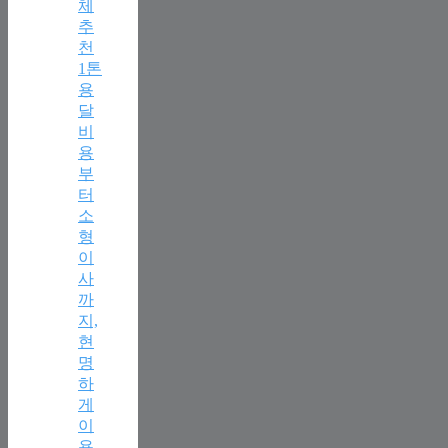
체
추
천
1톤
용
달
비
용
부
터
소
형
이
사
까
지,
현
명
하
게
이
용