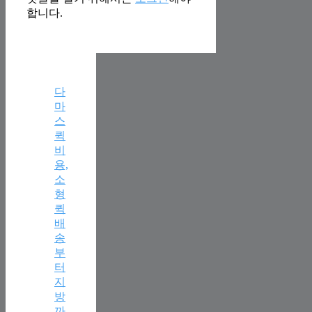
합니다.
다
마
스
퀵
비
용,
소
형
퀵
배
송
부
터
지
방
까