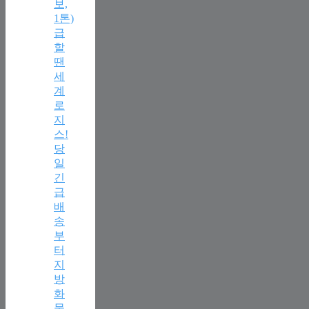
보,
1톤)
급
할
땐
세
계
로
지
스!
당
일
긴
급
배
송
부
터
지
방
화
물