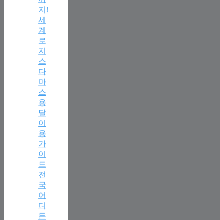
지!
세
계
로
지
스
다
마
스
용
달
이
용
가
이
드
전
국
어
디
든