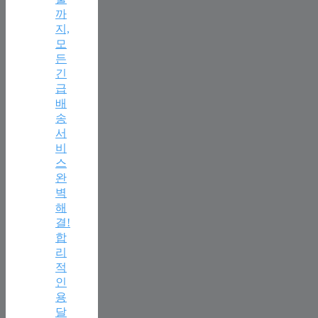
까
지,
모
든
긴
급
배
송
서
비
스
완
벽
해
결!
합
리
적
인
용
달