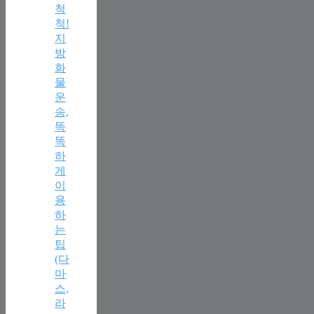
척
척!
지
방
화
물
운
송,
똑
똑
하
게
이
용
하
는
팁
(다
마
스,
라