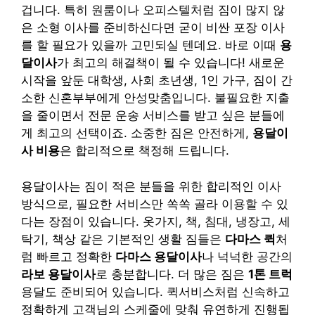
겁니다. 특히 원룸이나 오피스텔처럼 짐이 많지 않
은 소형 이사를 준비하신다면 굳이 비싼 포장 이사
를 할 필요가 있을까 고민되실 텐데요. 바로 이때
용
달이사
가 최고의 해결책이 될 수 있습니다! 새로운
시작을 앞둔 대학생, 사회 초년생, 1인 가구, 짐이 간
소한 신혼부부에게 안성맞춤입니다. 불필요한 지출
을 줄이면서 전문 운송 서비스를 받고 싶은 분들에
게 최고의 선택이죠. 소중한 짐은 안전하게,
용달이
사 비용
은 합리적으로 책정해 드립니다.
용달이사는 짐이 적은 분들을 위한 합리적인 이사
방식으로, 필요한 서비스만 쏙쏙 골라 이용할 수 있
다는 장점이 있습니다. 옷가지, 책, 침대, 냉장고, 세
탁기, 책상 같은 기본적인 생활 짐들은
다마스 퀵
처
럼 빠르고 정확한
다마스 용달이사
나 넉넉한 공간의
라보 용달이사
로 충분합니다. 더 많은 짐은
1톤 트럭
용달도 준비되어 있습니다. 퀵서비스처럼 신속하고
정확하게 고객님의 스케줄에 맞춰 유연하게 진행됩