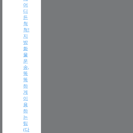
어
디
든
척
척!
지
방
화
물
운
송,
똑
똑
하
게
이
용
하
는
팁
(다