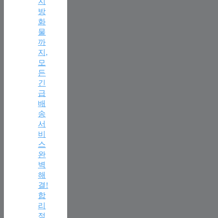
지
방
화
물
까
지,
모
든
긴
급
배
송
서
비
스
완
벽
해
결!
합
리
적