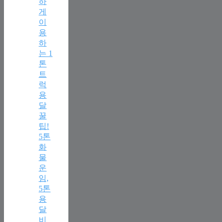
하
게
이
용
하
는 1
톤
트
럭
용
달
꿀
팁!
5톤
화
물
운
임,
5톤
용
달
비