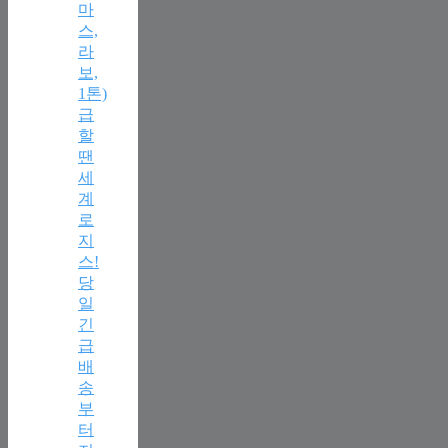
마
스,
라
보,
1톤)
급
할
땐
세
계
로
지
스!
당
일
긴
급
배
송
부
터