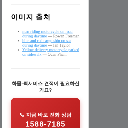
이미지 출처
man riding motorcycle on road
during daytime
— Rowan Freeman
blue and red cargo ship on sea
during daytime
— Ian Taylor
Yellow delivery motorcycle parked
on sidewalk
— Quan Pham
화물·퀵서비스 견적이 필요하신
가요?
📞 지금 바로 전화 상담
1588-7185