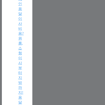
인
용
달
이
사
비
용?
원
룸,
소
형
이
사
부
터
지
방
까
지!
용
달