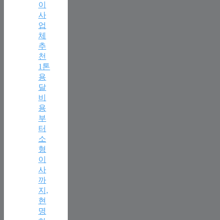
이
사
업
체
추
천
1톤
용
달
비
용
부
터
소
형
이
사
까
지,
현
명