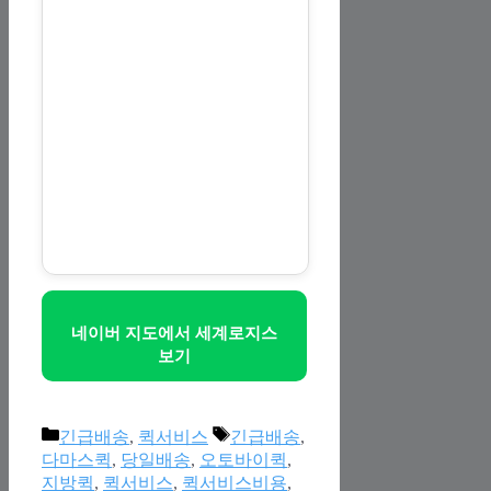
네이버 지도에서 세계로지스
보기
Categories
Tags
긴급배송
,
퀵서비스
긴급배송
,
다마스퀵
,
당일배송
,
오토바이퀵
,
지방퀵
,
퀵서비스
,
퀵서비스비용
,