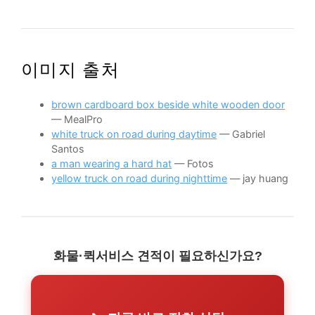
이미지 출처
brown cardboard box beside white wooden door
— MealPro
white truck on road during daytime
— Gabriel
Santos
a man wearing a hard hat
— Fotos
yellow truck on road during nighttime
— jay huang
화물·퀵서비스 견적이 필요하신가요?