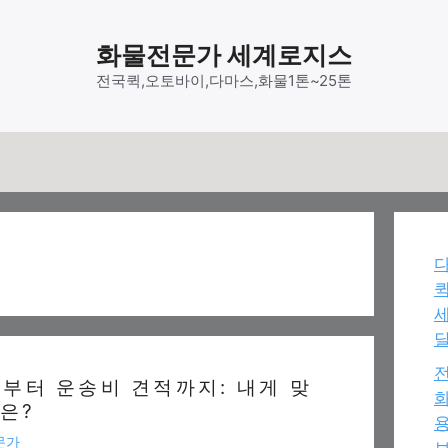
화물전문가 세계로지스
전국퀵,오토바이,다마스,화물1톤~25톤
다
달
전
부터 운송비 견적까지: 내게 맞
화
은?
용
문가
보