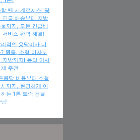
할 땐 세계로지스! 당
 긴급 배송부터 지방
물까지, 모든 긴급배
 서비스 완벽 해결!
합리적인 용달이사 비
? 원룸, 소형 이사부
 지방까지! 용달 이사
업체 추천
1톤용달 비용부터 소형
사까지, 현명하게 이
하는 1톤 트럭 용달
팁!