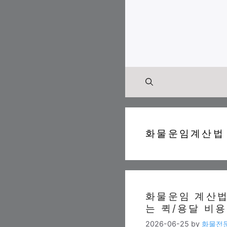
Skip
to
content
화물운임계산법
화물운임 계산법
는 퀵/용달 비용
2026-06-25
by
화물전