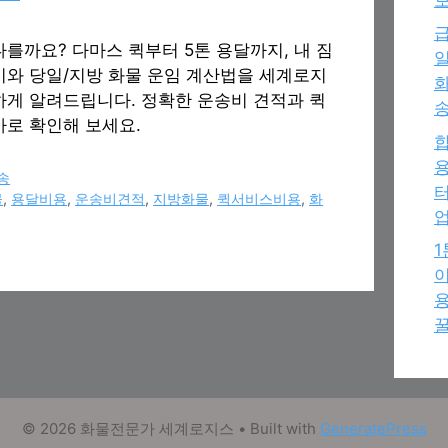
급
를까요? 다마스 퀵부터 5톤 용달까지, 내 짐
일
비와 당일/지방 화물 운임 계산법을 세계로지
화
하게 알려드립니다. 정확한 운송비 견적과 퀵
송
바로 확인해 보세요.
용
송
터
물
,
용달비용
,
운송비견적
,
지방화물
,
퀵서비스비용
,
화
이
용
꿀
© 2026 화물전문가 세계로지스
• Built with
GeneratePress