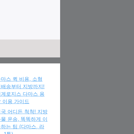
마스 퀵 비용, 소형
퀵배송부터 지방까지!
세계로지스 다마스 용
 이용 가이드
국 어디든 척척! 지방
물 운송, 똑똑하게 이
하는 팁 (다마스, 라
, 1톤)