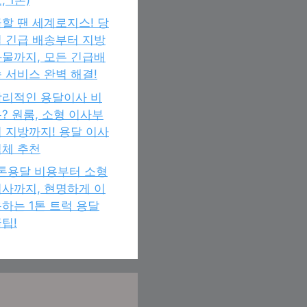
할 땐 세계로지스! 당
 긴급 배송부터 지방
물까지, 모든 긴급배
 서비스 완벽 해결!
합리적인 용달이사 비
? 원룸, 소형 이사부
 지방까지! 용달 이사
업체 추천
1톤용달 비용부터 소형
사까지, 현명하게 이
하는 1톤 트럭 용달
팁!