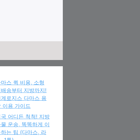
마스 퀵 비용, 소형
퀵배송부터 지방까지!
세계로지스 다마스 용
 이용 가이드
국 어디든 척척! 지방
물 운송, 똑똑하게 이
하는 팁 (다마스, 라
, 1톤)