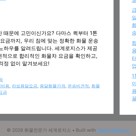
급
일
화
송
산 때문에 고민이신가요? 다마스 퀵부터 1톤
 요금까지, 우리 짐에 맞는 정확한 화물 운송
 노하우를 알려드립니다. 세계로지스가 제공
용
견적으로 합리적인 화물차 요금을 확인하고,
터
 걱정 없이 맡겨보세요!
송
이
퀵비용
,
라보용달요금
,
용달화물가격
,
운송비견적
,
화물
용
요금
꿀
© 2026 화물전문가 세계로지스
• Built with
GeneratePress