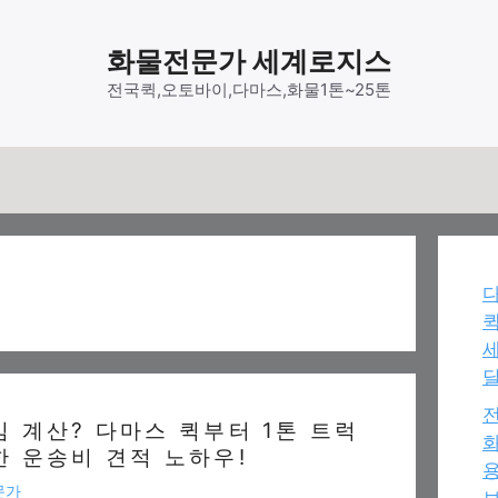
화물전문가 세계로지스
전국퀵,오토바이,다마스,화물1톤~25톤
다
달
전
임 계산? 다마스 퀵부터 1톤 트럭
화
한 운송비 견적 노하우!
용
문가
보