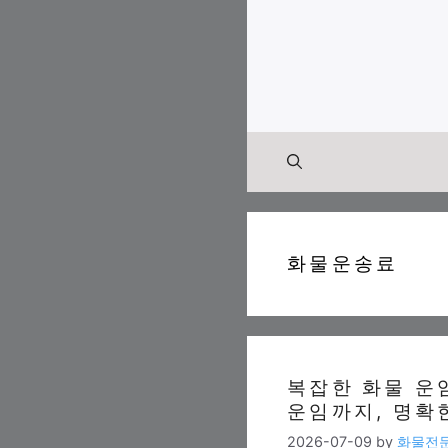
Skip
to
content
화물운송료
복잡한 화물 운
운임까지, 명확
2026-07-09
by
화물전