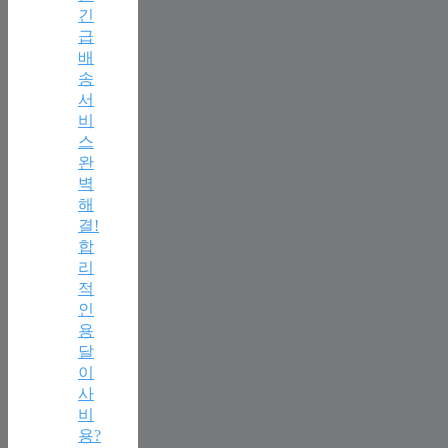
긴
급
배
송
서
비
스
완
벽
해
결!
합
리
적
인
용
달
이
사
비
용?