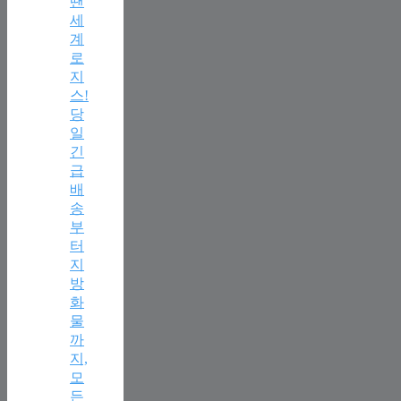
땐
세
계
로
지
스!
당
일
긴
급
배
송
부
터
지
방
화
물
까
지,
모
든