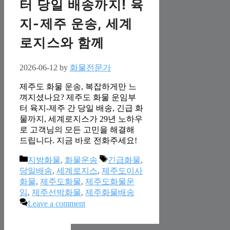
터 당일 배송까지! 육
지-제주 운송, 세계
로지스와 함께
2026-06-12
by
화물전문가
제주도 화물 운송, 복잡하게만 느
껴지셨나요? 제주도 화물 운임부
터 육지-제주 간 당일 배송, 긴급 화
물까지, 세계로지스가 29년 노하우
로 고객님의 모든 고민을 해결해
드립니다. 지금 바로 전화주세요!
Categories
Tags
지방화물
,
화물운송
긴급화물
,
당일배송
,
세계로지스
,
제주도이사
화물
,
제주도화물
,
제주도화물운
임
,
제주선박화물
,
제주화물배송
Leave a comment