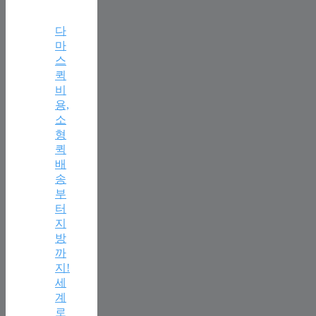
다
마
스
퀵
비
용,
소
형
퀵
배
송
부
터
지
방
까
지!
세
계
로