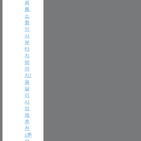
원
룸,
소
형
이
사
부
터
지
방
까
지!
용
달
이
사
업
체
추
천
1톤