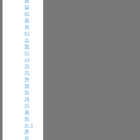
용
달
비
용
부
터
소
형
이
사
까
지,
현
명
하
게
이
용
하
는 1
톤
트