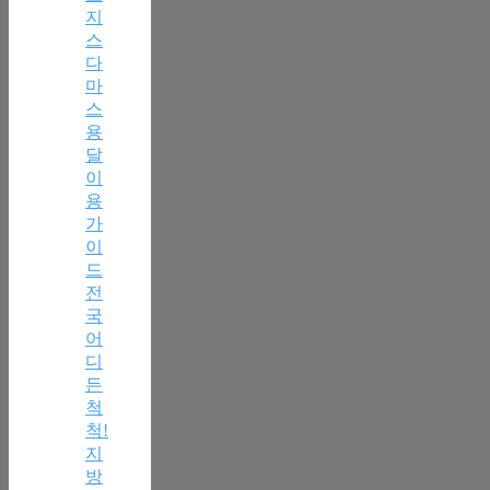
지
스
다
마
스
용
달
이
용
가
이
드
전
국
어
디
든
척
척!
지
방