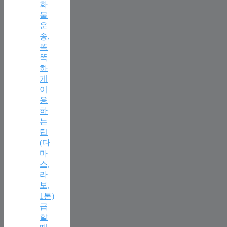
화
물
운
송,
똑
똑
하
게
이
용
하
는
팁
(다
마
스,
라
보,
1톤)
급
할