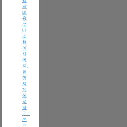
용
달
비
용
부
터
소
형
이
사
까
지,
현
명
하
게
이
용
하
는 1
톤
트