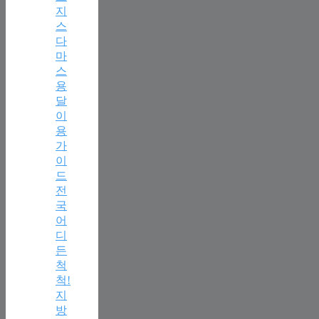
지
스
다
마
스
용
달
이
용
가
이
드
전
국
어
디
든
척
척!
지
방