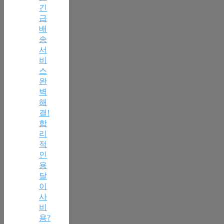
긴
급
배
송
서
비
스
완
벽
해
결!
합
리
적
인
용
달
이
사
비
용?