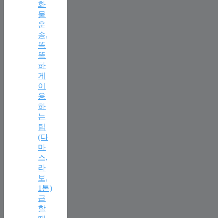
화
물
운
송,
똑
똑
하
게
이
용
하
는
팁
(다
마
스,
라
보,
1톤)
급
할