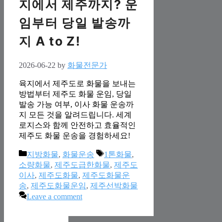
지에서 제주까지? 운
임부터 당일 발송까
지 A to Z!
2026-06-22
by
화물전문가
육지에서 제주도로 화물을 보내는
방법부터 제주도 화물 운임, 당일
발송 가능 여부, 이사 화물 운송까
지 모든 것을 알려드립니다. 세계
로지스와 함께 안전하고 효율적인
제주도 화물 운송을 경험하세요!
Categories
Tags
지방화물
,
화물운송
1톤화물
,
소량화물
,
제주도급한화물
,
제주도
이사
,
제주도화물
,
제주도화물운
송
,
제주도화물운임
,
제주선박화물
Leave a comment