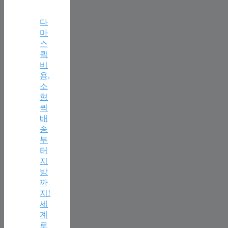
다
마
스
퀵
비
용,
소
형
퀵
배
송
부
터
지
방
까
지!
세
계
로