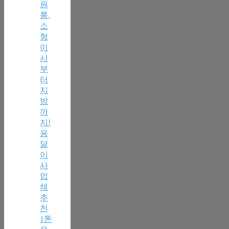
원
룸,
소
형
이
사
부
터
지
방
까
지!
용
달
이
사
업
체
추
천
1톤