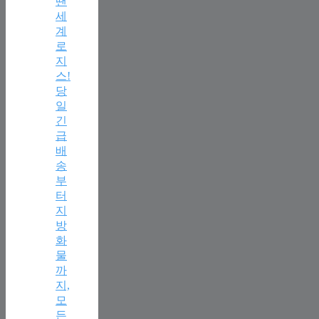
땐
세
계
로
지
스!
당
일
긴
급
배
송
부
터
지
방
화
물
까
지,
모
든