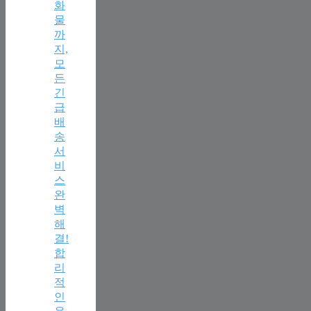
화
물
까
지,
모
든
긴
급
배
송
서
비
스
완
벽
해
결!
합
리
적
인