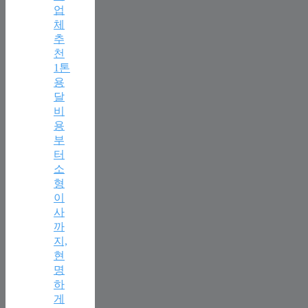
업
체
추
천
1톤
용
달
비
용
부
터
소
형
이
사
까
지,
현
명
하
게