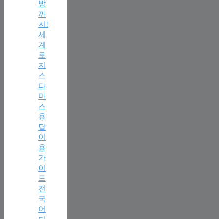
방
까
지!
세
계
로
지
스
다
마
스
용
달
이
용
가
이
드
전
국
어