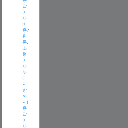
용
달
이
사
비
용?
원
룸,
소
형
이
사
부
터
지
방
까
지!
용
달
이
사