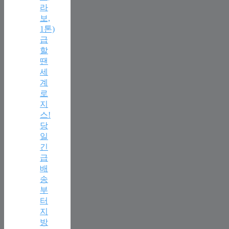
라
보,
1톤)
급
할
땐
세
계
로
지
스!
당
일
긴
급
배
송
부
터
지
방