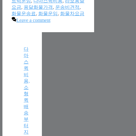
트럭운임
,
다마스퀵비용
,
라보용달
요금
,
용달화물가격
,
운송비견적
,
화물운송료
,
화물운임
,
화물차요금
Leave a comment
다
마
스
퀵
비
용,
소
형
퀵
배
송
부
터
지