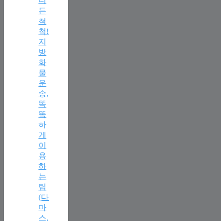
디
든
척
척!
지
방
화
물
운
송,
똑
똑
하
게
이
용
하
는
팁
(다
마
스,