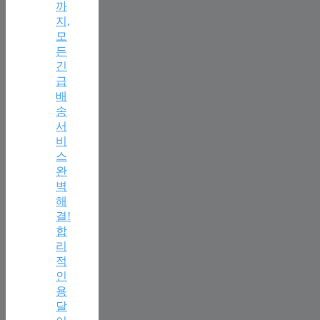
까
지,
모
든
긴
급
배
송
서
비
스
완
벽
해
결!
합
리
적
인
용
달