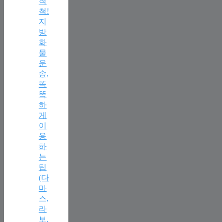
척
척!
지
방
화
물
운
송,
똑
똑
하
게
이
용
하
는
팁
(다
마
스,
라
보,