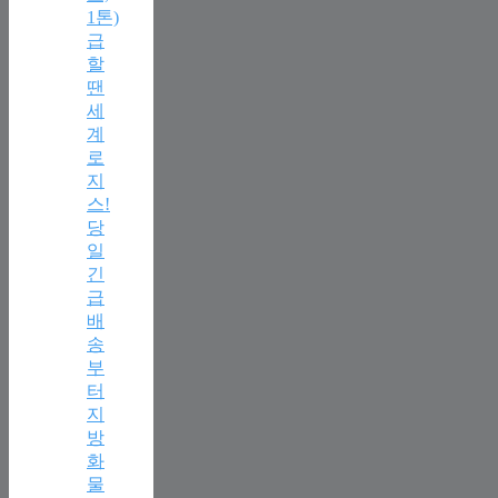
1톤)
급
할
땐
세
계
로
지
스!
당
일
긴
급
배
송
부
터
지
방
화
물