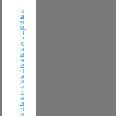
급
할
때
딱!
라
보
용
달
비
용
부
터
당
일
운
송
팁
까
지,
이