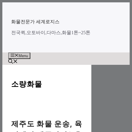
Skip
to
content
화물전문가 세계로지스
전국퀵,오토바이,다마스,화물1톤~25톤
Menu
소량화물
제주도 화물 운송, 육