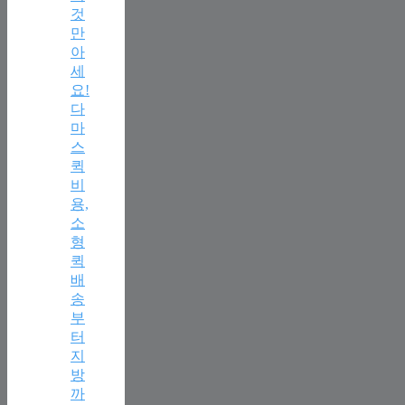
것
만
아
세
요!
다
마
스
퀵
비
용,
소
형
퀵
배
송
부
터
지
방
까