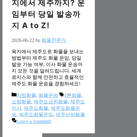
지에서 제주까지? 운
임부터 당일 발송까
지 A to Z!
2026-06-22
by
화물전문가
육지에서 제주도로 화물을 보내는
방법부터 제주도 화물 운임, 당일
발송 가능 여부, 이사 화물 운송까
지 모든 것을 알려드립니다. 세계
로지스와 함께 안전하고 효율적인
제주도 화물 운송을 경험하세요!
Categories
Tags
지방화물
,
화물운송
1톤화물
,
소량화물
,
제주도급한화물
,
제주도
이사
,
제주도화물
,
제주도화물운
송
,
제주도화물운임
,
제주선박화물
Leave a comment