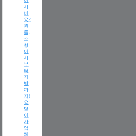
이
사
비
용?
원
룸,
소
형
이
사
부
터
지
방
까
지!
용
달
이
사
업
체