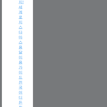
지!
세
계
로
지
스
다
마
스
용
달
이
용
가
이
드
전
국
어
디
든