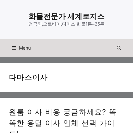
Skip
to
화물전문가 세계로지스
content
전국퀵,오토바이,다마스,화물1톤~25톤
Menu
다마스이사
원룸 이사 비용 궁금하세요? 똑
똑한 용달 이사 업체 선택 가이